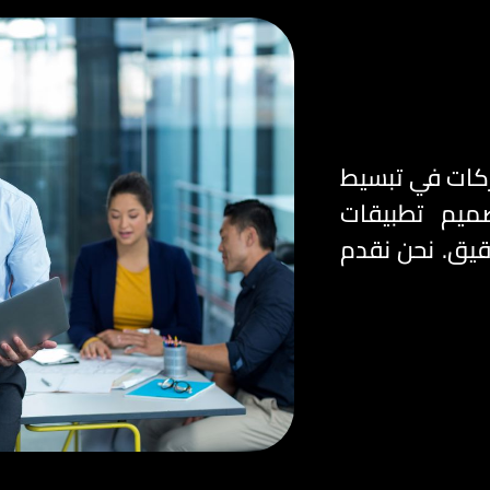
ركات في تبسيط
صميم تطبيقات
يق. نحن نقدم