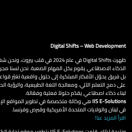
Digital Shifts – Web Development
ظهرت Digital Shifts في عام 2024 في قلب بي
الذكاء الاصطناعي يقوم بكل المهام الصعبة. نحن لسنا مجرد
بل فريق يحوّل الأفكار المبتكرة إلى حلول واقعية تغيّر قواع
على دمج التعلم الآلي، ومعالجة اللغة الطبيعية، والرؤية الح
لبناء ذكاء اصطناعي يقدّم حلولاً فعلية وفعّالة.
IIS E-Solutions
هي وكالة متخصصة في تطوير المواقع الإلك
في لبنان والولايات المتحدة الأمريكية وقبرص وفرنسا.
اقرأ المزيد عنا!
ونتيجة لذلك، قامت IIS E-Solutions بتطوير موق