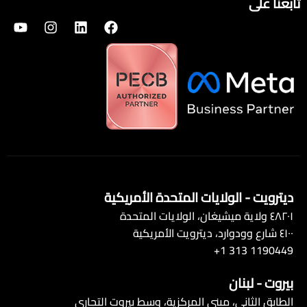
تابعنا على
ديترويت - الولايات المتحدة الأمريكية
٤٨٢٠١ ولاية ميشيغان، الولايات المتحدة
٤١٠٠ شارع وودوارد، ديترويت الأمريكية
1190449 313 1+
بيروت - لبنان
الطابق الثاني، مبنى المركزية، وسط بيروت التجاري