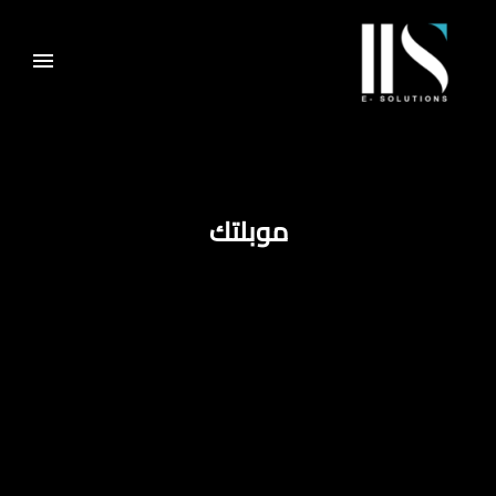
موبلتك