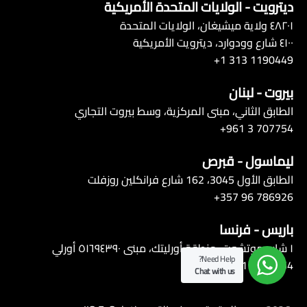
ديترويت - الولايات المتحدة الأمريكية
٤٨٢٠١ ولاية ميشيغان، الولايات المتحدة
٤١٠٠ شارع وودوارد، ديترويت الأمريكية
1190449 313 1+
بيروت - لبنان
الطابق الثاني، مبنى المركزية، وسط بيروت التجاري
+961 3 707754
ليماسول - قبرص
الطابق الأول 3045، 162 شارع فرانكلين روزفلت
+357 96 786926
باريس - فرنسا
١ شارع موتشوت، منطقة أورليتك، مبنى ٥١٦٩٤٣٩٠ أورلي
Need Help?
+ 961 3707754
Chat with us