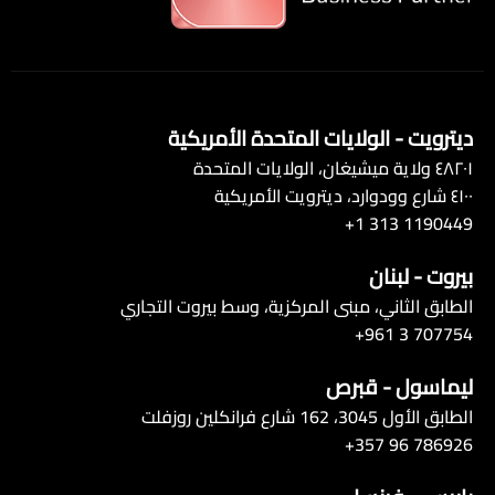
ديترويت - الولايات المتحدة الأمريكية
٤٨٢٠١ ولاية ميشيغان، الولايات المتحدة
٤١٠٠ شارع وودوارد، ديترويت الأمريكية
1190449 313 1+
بيروت - لبنان
الطابق الثاني، مبنى المركزية، وسط بيروت التجاري
+961 3 707754
ليماسول - قبرص
الطابق الأول 3045، 162 شارع فرانكلين روزفلت
+357 96 786926