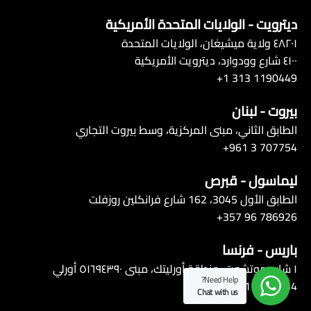
ديترويت - الولايات المتحدة الأمريكية
٤٨٢٠١ ولاية ميشيغان، الولايات المتحدة
٤١٠٠ شارع وودوارد، ديترويت الأمريكية
1190449 313 1+
بيروت - لبنان
الطابق الثاني، مبنى المركزية، وسط بيروت التجاري
+961 3 707754
ليماسول - قبرص
الطابق الأول 3045، 162 شارع فرانكلين روزفلت
+357 96 786926
باريس - فرنسا
١ شارع موتشوت، منطقة أورليتك، مبنى ٥١٦٩٤٣٩٠ أورلي
Need Help?
+ 961 3707754
Chat with us